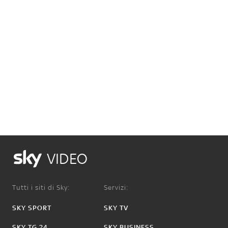
VIDEO
Tutti i siti di Sky:
Servizi:
SKY SPORT
SKY TV
SKY TG 24
SKY BUSINESS