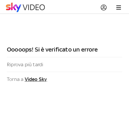
Ooooops! Si è verificato un errore
Riprova più tardi
Torna a
Video Sky