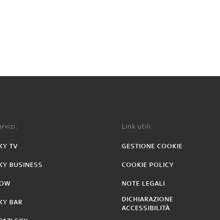
rvizi:
Link utili:
KY TV
GESTIONE COOKIE
KY BUSINESS
COOKIE POLICY
OW
NOTE LEGALI
DICHIARAZIONE
KY BAR
ACCESSIBILITÀ