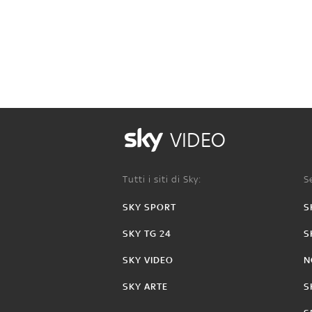
VIDEO
Tutti i siti di Sky:
Se
SKY SPORT
S
SKY TG 24
S
SKY VIDEO
N
SKY ARTE
S