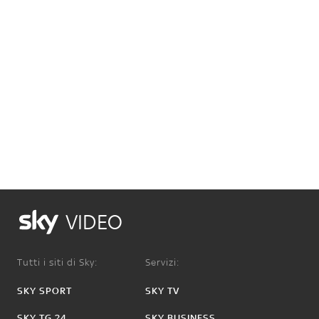
VIDEO
Tutti i siti di Sky:
Servizi:
SKY SPORT
SKY TV
SKY TG 24
SKY BUSINESS