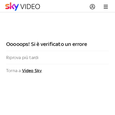
Ooooops! Si è verificato un errore
Riprova più tardi
Torna a
Video Sky