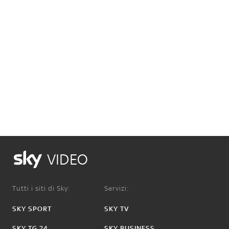
VIDEO
Tutti i siti di Sky:
Servizi:
SKY SPORT
SKY TV
SKY TG 24
SKY BUSINESS