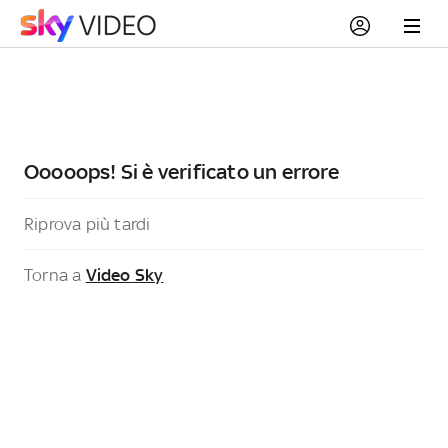
Ooooops! Si è verificato un errore
Riprova più tardi
Torna a
Video Sky