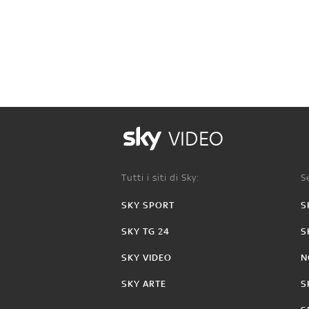
VIDEO
Tutti i siti di Sky:
Se
SKY SPORT
S
SKY TG 24
S
SKY VIDEO
N
SKY ARTE
S