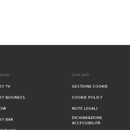
rvizi:
Link utili:
KY TV
GESTIONE COOKIE
KY BUSINESS
COOKIE POLICY
OW
NOTE LEGALI
DICHIARAZIONE
KY BAR
ACCESSIBILITÀ