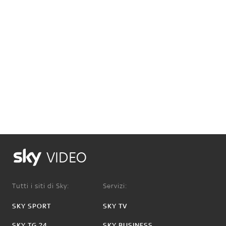
VIDEO
Tutti i siti di Sky:
Servizi:
SKY SPORT
SKY TV
SKY TG 24
SKY BUSINESS