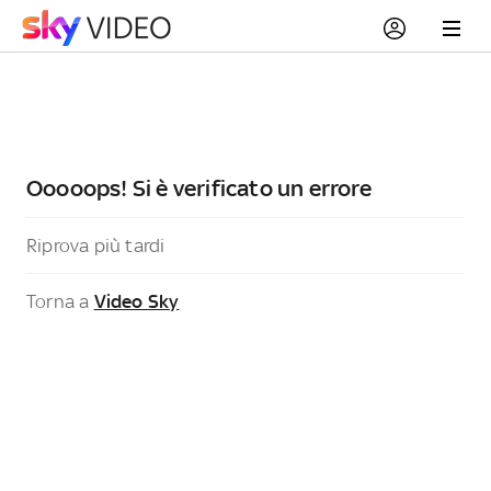
Ooooops! Si è verificato un errore
Riprova più tardi
Torna a
Video Sky