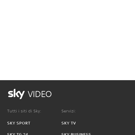
VIDEO
Tutti i siti di Sky:
Servizi:
SKY SPORT
SKY TV
SKY TG 24
SKY BUSINESS