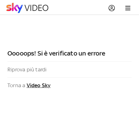
Ooooops! Si è verificato un errore
Riprova più tardi
Torna a
Video Sky