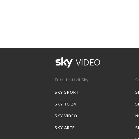
VIDEO
Tutti i siti di Sky:
Se
SKY SPORT
S
SKY TG 24
S
SKY VIDEO
N
SKY ARTE
S