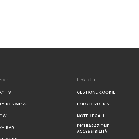
rvizi:
Link utili:
KY TV
GESTIONE COOKIE
KY BUSINESS
COOKIE POLICY
OW
NOTE LEGALI
DICHIARAZIONE
KY BAR
ACCESSIBILITÀ