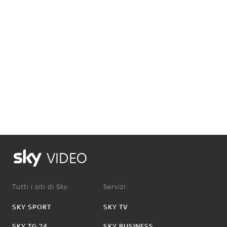
VIDEO
Tutti i siti di Sky:
Servizi:
SKY SPORT
SKY TV
SKY TG 24
SKY BUSINESS