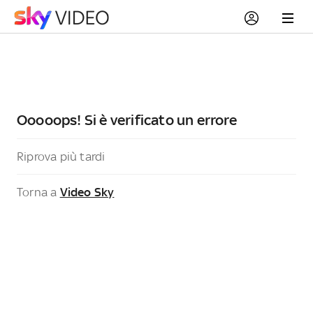
Ooooops! Si è verificato un errore
Riprova più tardi
Torna a
Video Sky