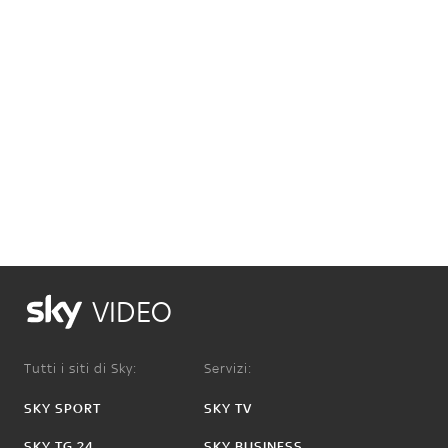
VIDEO
Tutti i siti di Sky:
Servizi:
SKY SPORT
SKY TV
SKY TG 24
SKY BUSINESS