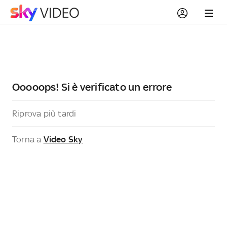
Ooooops! Si è verificato un errore
Riprova più tardi
Torna a
Video Sky