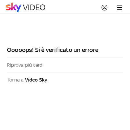
Ooooops! Si è verificato un errore
Riprova più tardi
Torna a
Video Sky