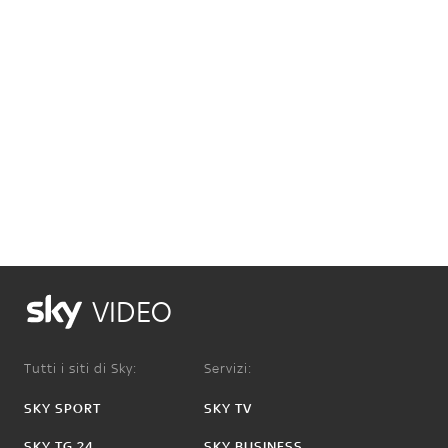
VIDEO
Tutti i siti di Sky:
Servizi:
SKY SPORT
SKY TV
SKY TG 24
SKY BUSINESS