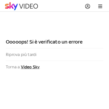
Ooooops! Si è verificato un errore
Riprova più tardi
Torna a
Video Sky