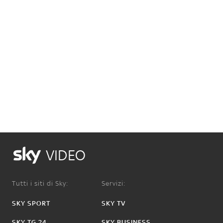
VIDEO
Tutti i siti di Sky:
Servizi:
SKY SPORT
SKY TV
SKY TG 24
SKY BUSINESS