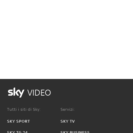
VIDEO
Tutti i siti di Sky:
Servizi:
SKY SPORT
SKY TV
SKY TG 24
SKY BUSINESS