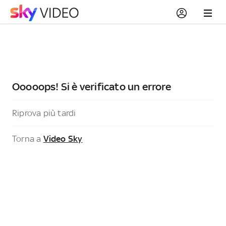
Ooooops! Si è verificato un errore
Riprova più tardi
Torna a
Video Sky