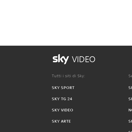
VIDEO
Tutti i siti di Sky:
Se
SKY SPORT
S
SKY TG 24
S
SKY VIDEO
N
SKY ARTE
S