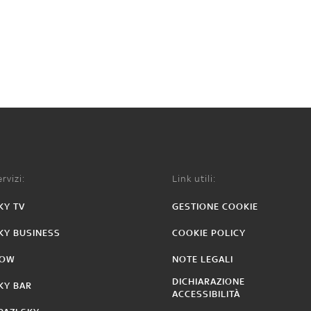
rvizi:
Link utili:
KY TV
GESTIONE COOKIE
KY BUSINESS
COOKIE POLICY
OW
NOTE LEGALI
DICHIARAZIONE
KY BAR
ACCESSIBILITÀ