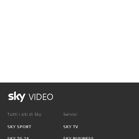
VIDEO
Tutti i siti di Sky:
Servizi:
SKY SPORT
SKY TV
SKY TG 24
SKY BUSINESS