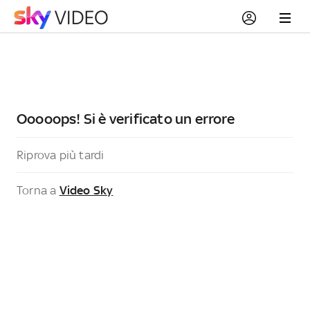
Ooooops! Si è verificato un errore
Riprova più tardi
Torna a
Video Sky