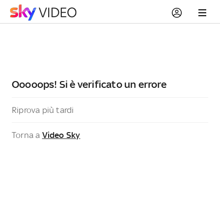
Ooooops! Si è verificato un errore
Riprova più tardi
Torna a
Video Sky