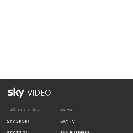
VIDEO
Tutti i siti di Sky:
Servizi:
SKY SPORT
SKY TV
SKY TG 24
SKY BUSINESS