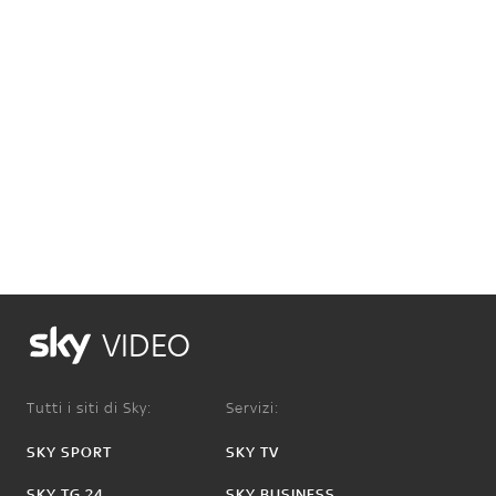
VIDEO
Tutti i siti di Sky:
Servizi:
SKY SPORT
SKY TV
SKY TG 24
SKY BUSINESS