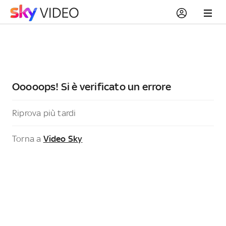
Ooooops! Si è verificato un errore
Riprova più tardi
Torna a
Video Sky