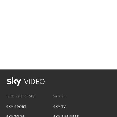
VIDEO
Tutti i siti di Sky:
Servizi:
SKY SPORT
SKY TV
SKY TG 24
SKY BUSINESS