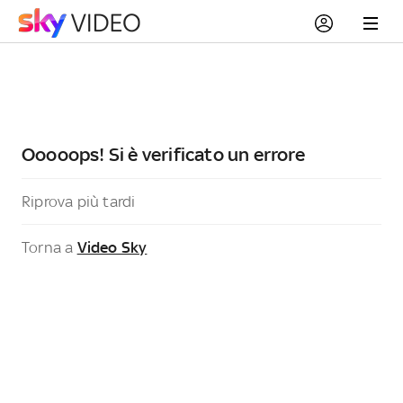
Ooooops! Si è verificato un errore
Riprova più tardi
Torna a
Video Sky