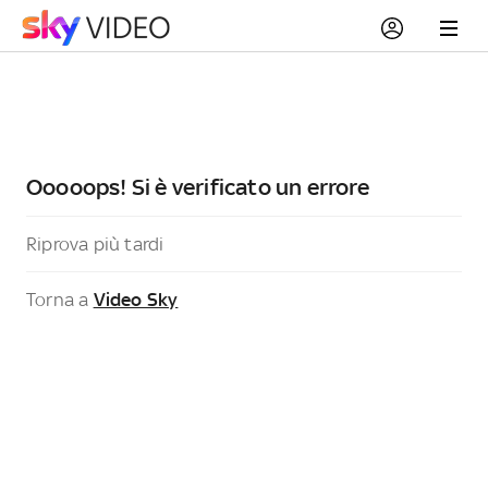
Ooooops! Si è verificato un errore
Riprova più tardi
Torna a
Video Sky