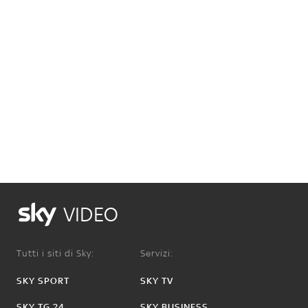
VIDEO
Tutti i siti di Sky:
Servizi:
SKY SPORT
SKY TV
SKY TG 24
SKY BUSINESS