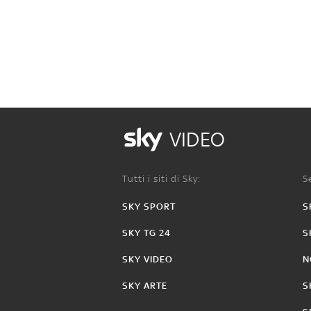
VIDEO
Tutti i siti di Sky:
Se
SKY SPORT
S
SKY TG 24
S
SKY VIDEO
N
SKY ARTE
S