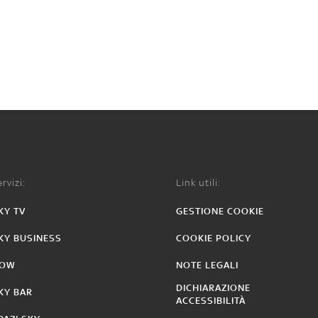
rvizi:
Link utili:
KY TV
GESTIONE COOKIE
KY BUSINESS
COOKIE POLICY
OW
NOTE LEGALI
DICHIARAZIONE
KY BAR
ACCESSIBILITÀ