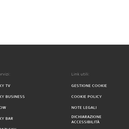
rvizi:
Link utili:
KY TV
GESTIONE COOKIE
KY BUSINESS
COOKIE POLICY
OW
NOTE LEGALI
DICHIARAZIONE
KY BAR
ACCESSIBILITÀ