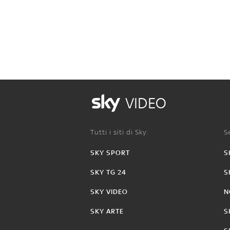
VIDEO
Tutti i siti di Sky:
Se
SKY SPORT
S
SKY TG 24
S
SKY VIDEO
N
SKY ARTE
S