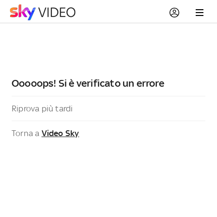
Ooooops! Si è verificato un errore
Riprova più tardi
Torna a
Video Sky