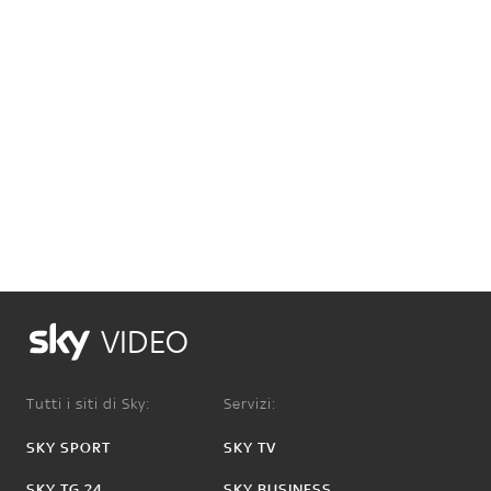
VIDEO
Tutti i siti di Sky:
Servizi:
SKY SPORT
SKY TV
SKY TG 24
SKY BUSINESS