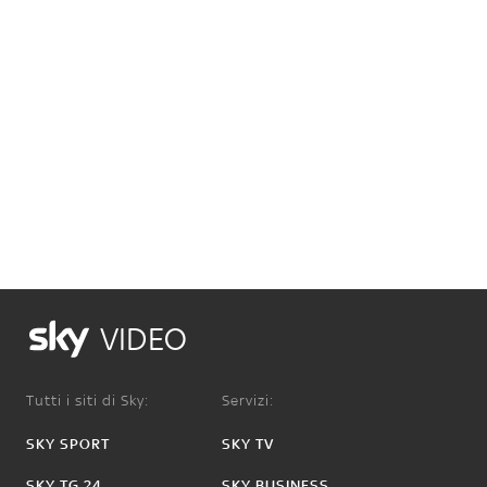
VIDEO
Tutti i siti di Sky:
Servizi:
SKY SPORT
SKY TV
SKY TG 24
SKY BUSINESS