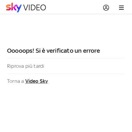
Ooooops! Si è verificato un errore
Riprova più tardi
Torna a
Video Sky