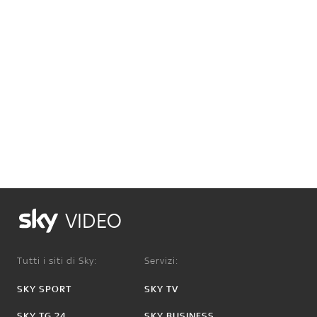
VIDEO
Tutti i siti di Sky:
Servizi:
SKY SPORT
SKY TV
SKY TG 24
SKY BUSINESS