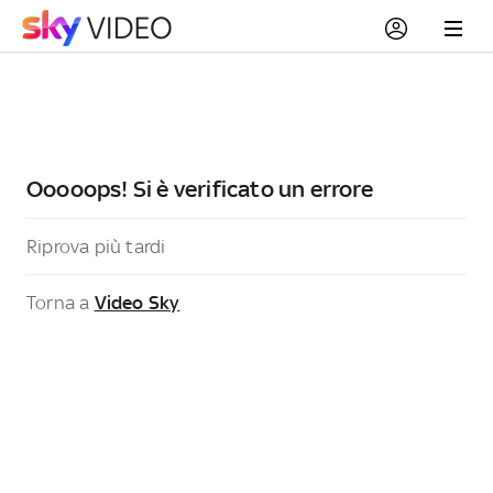
Ooooops! Si è verificato un errore
Riprova più tardi
Torna a
Video Sky