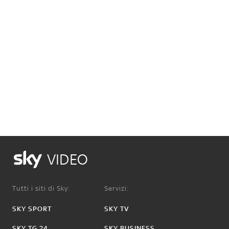
VIDEO
Tutti i siti di Sky:
Servizi:
SKY SPORT
SKY TV
SKY TG 24
SKY BUSINESS