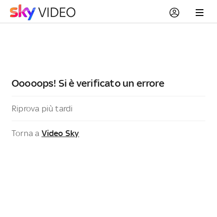
Ooooops! Si è verificato un errore
Riprova più tardi
Torna a
Video Sky