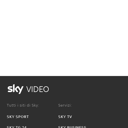
VIDEO
Tutti i siti di Sky:
Servizi:
SKY SPORT
SKY TV
SKY TG 24
SKY BUSINESS