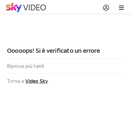
Ooooops! Si è verificato un errore
Riprova più tardi
Torna a
Video Sky