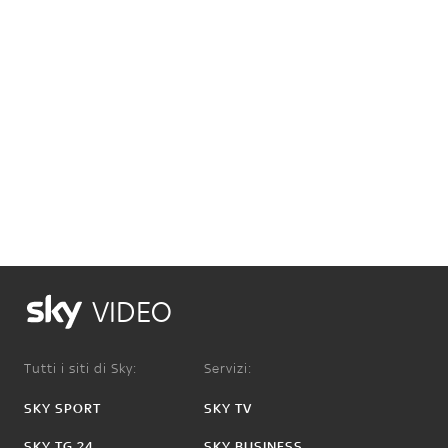
VIDEO
Tutti i siti di Sky:
Servizi:
SKY SPORT
SKY TV
SKY TG 24
SKY BUSINESS