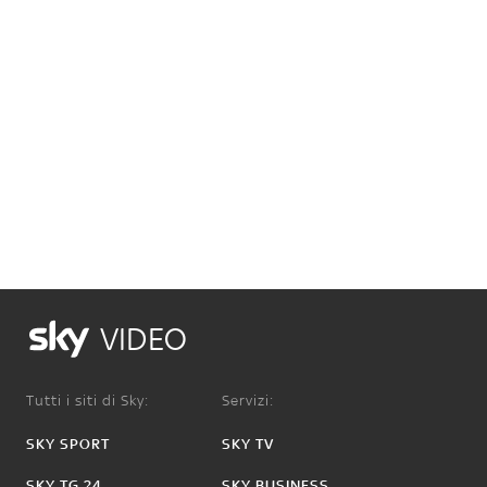
VIDEO
Tutti i siti di Sky:
Servizi:
SKY SPORT
SKY TV
SKY TG 24
SKY BUSINESS