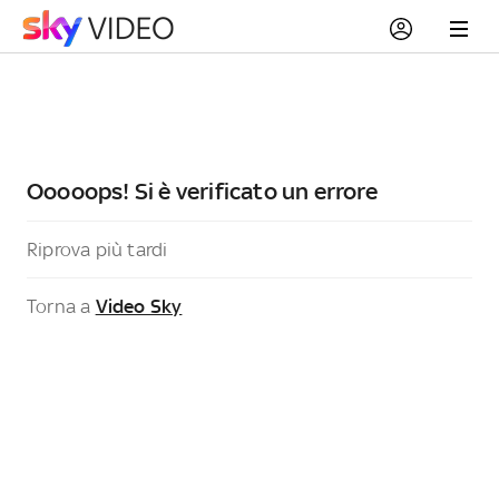
Ooooops! Si è verificato un errore
Riprova più tardi
Torna a
Video Sky