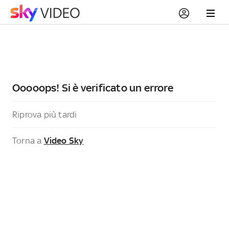
Ooooops! Si è verificato un errore
Riprova più tardi
Torna a
Video Sky