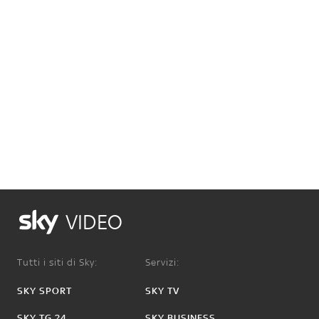
VIDEO
Tutti i siti di Sky:
Servizi:
SKY SPORT
SKY TV
SKY TG 24
SKY BUSINESS