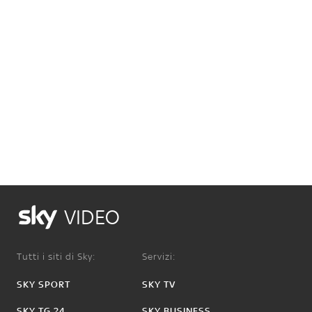
VIDEO
Tutti i siti di Sky:
Servizi:
SKY SPORT
SKY TV
SKY TG 24
SKY BUSINESS