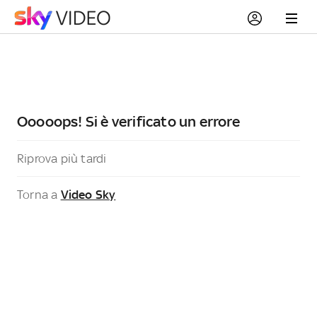
Ooooops! Si è verificato un errore
Riprova più tardi
Torna a
Video Sky