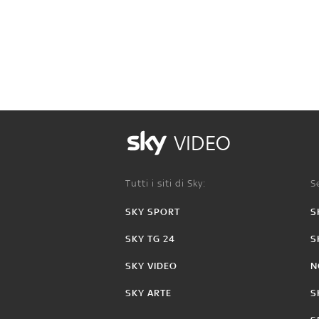
VIDEO
Tutti i siti di Sky:
Se
SKY SPORT
S
SKY TG 24
S
SKY VIDEO
N
SKY ARTE
S