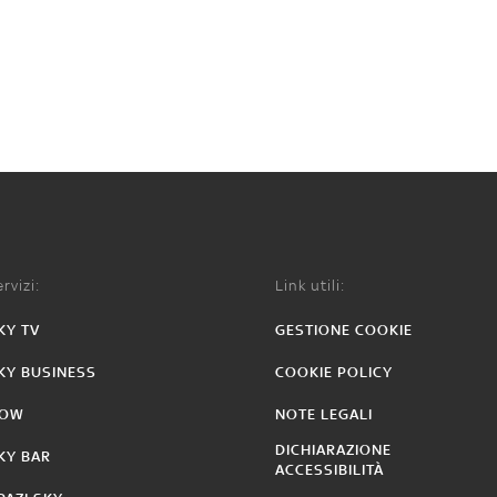
rvizi:
Link utili:
KY TV
GESTIONE COOKIE
KY BUSINESS
COOKIE POLICY
OW
NOTE LEGALI
DICHIARAZIONE
KY BAR
ACCESSIBILITÀ