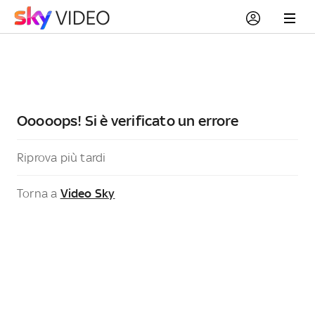
Ooooops! Si è verificato un errore
Riprova più tardi
Torna a
Video Sky