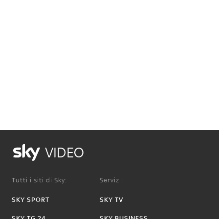
VIDEO
Tutti i siti di Sky:
Servizi:
SKY SPORT
SKY TV
SKY TG 24
SKY BUSINESS