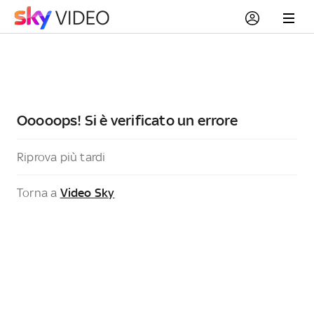
Ooooops! Si è verificato un errore
Riprova più tardi
Torna a
Video Sky