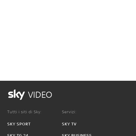
VIDEO
Tutti i siti di Sky:
Servizi:
SKY SPORT
SKY TV
SKY TG 24
SKY BUSINESS