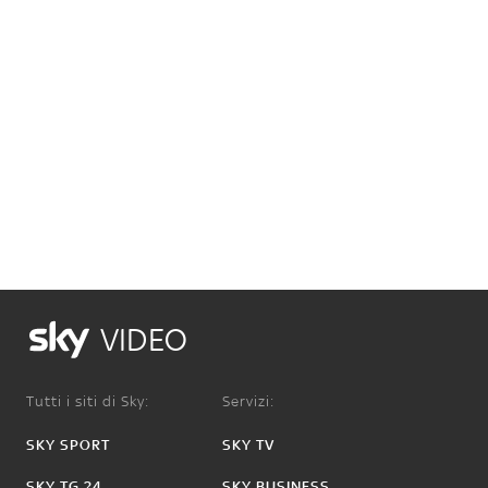
VIDEO
Tutti i siti di Sky:
Servizi:
SKY SPORT
SKY TV
SKY TG 24
SKY BUSINESS