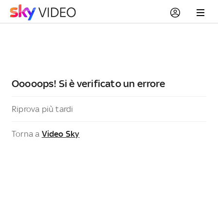
Ooooops! Si è verificato un errore
Riprova più tardi
Torna a
Video Sky