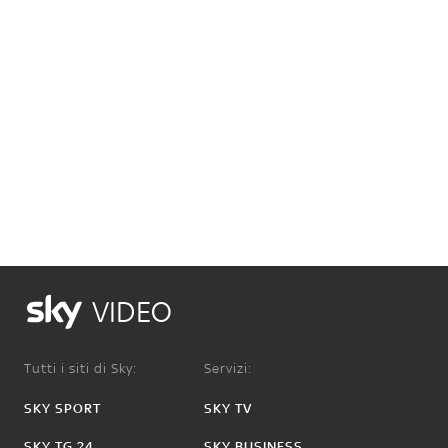
VIDEO
Tutti i siti di Sky:
Servizi:
SKY SPORT
SKY TV
SKY TG 24
SKY BUSINESS