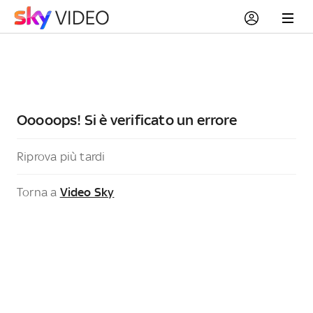
Ooooops! Si è verificato un errore
Riprova più tardi
Torna a
Video Sky