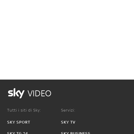
VIDEO
Tutti i siti di Sky:
Servizi:
SKY SPORT
SKY TV
SKY TG 24
SKY BUSINESS