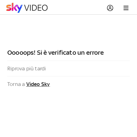
Ooooops! Si è verificato un errore
Riprova più tardi
Torna a
Video Sky