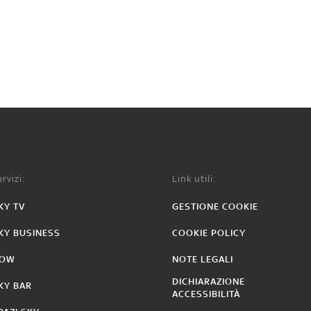
rvizi:
Link utili:
KY TV
GESTIONE COOKIE
KY BUSINESS
COOKIE POLICY
OW
NOTE LEGALI
DICHIARAZIONE
KY BAR
ACCESSIBILITÀ