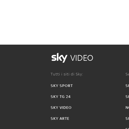
VIDEO
Tutti i siti di Sky:
Se
SKY SPORT
S
SKY TG 24
S
SKY VIDEO
N
SKY ARTE
S