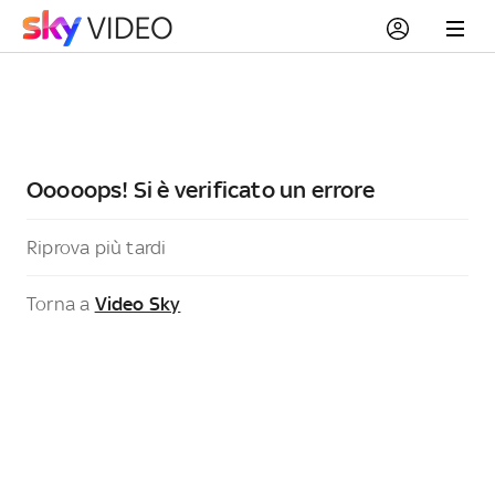
Ooooops! Si è verificato un errore
Riprova più tardi
Torna a
Video Sky