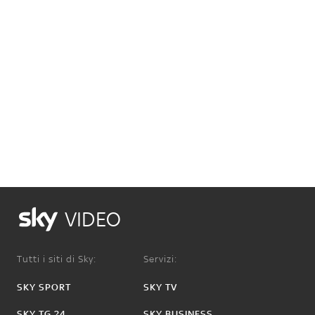
VIDEO
Tutti i siti di Sky:
Servizi:
SKY SPORT
SKY TV
SKY TG 24
SKY BUSINESS