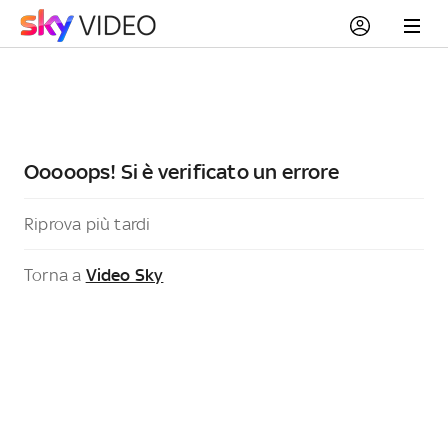
Ooooops! Si è verificato un errore
Riprova più tardi
Torna a
Video Sky