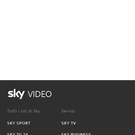
VIDEO
Tutti i siti di Sky:
Servizi:
SKY SPORT
SKY TV
SKY TG 24
SKY BUSINESS