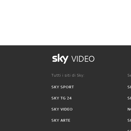
VIDEO
Tutti i siti di Sky:
Se
SKY SPORT
S
SKY TG 24
S
SKY VIDEO
N
SKY ARTE
S