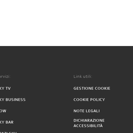
rvizi:
Link utili:
KY TV
GESTIONE COOKIE
KY BUSINESS
COOKIE POLICY
OW
NOTE LEGALI
DICHIARAZIONE
KY BAR
ACCESSIBILITÀ