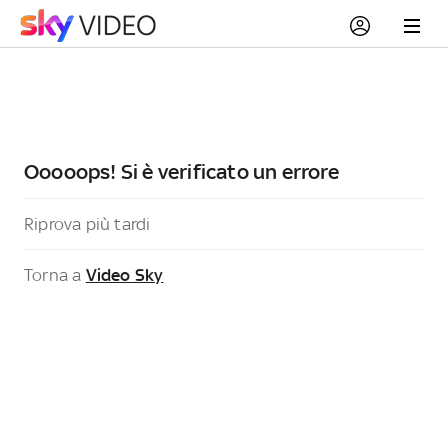
Ooooops! Si è verificato un errore
Riprova più tardi
Torna a
Video Sky