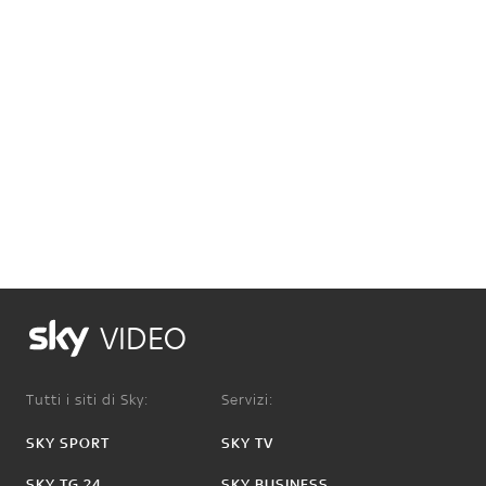
VIDEO
Tutti i siti di Sky:
Servizi:
SKY SPORT
SKY TV
SKY TG 24
SKY BUSINESS