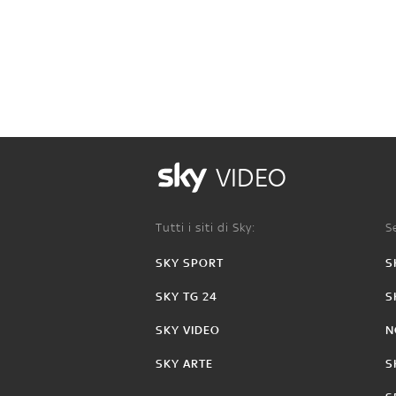
VIDEO
Tutti i siti di Sky:
Se
SKY SPORT
S
SKY TG 24
S
SKY VIDEO
N
SKY ARTE
S