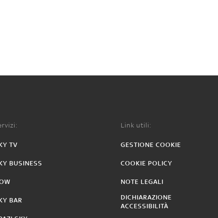
rvizi:
Link utili:
KY TV
GESTIONE COOKIE
KY BUSINESS
COOKIE POLICY
OW
NOTE LEGALI
DICHIARAZIONE
KY BAR
ACCESSIBILITÀ