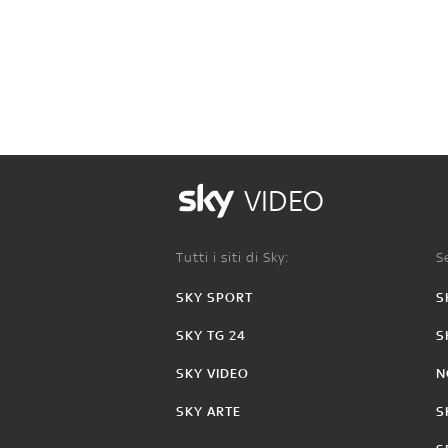
VIDEO
Tutti i siti di Sky:
Se
SKY SPORT
S
SKY TG 24
S
SKY VIDEO
N
SKY ARTE
S