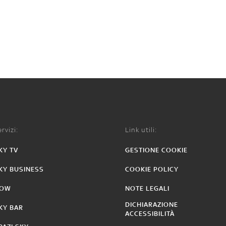
rvizi:
Link utili:
KY TV
GESTIONE COOKIE
KY BUSINESS
COOKIE POLICY
OW
NOTE LEGALI
DICHIARAZIONE
KY BAR
ACCESSIBILITÀ