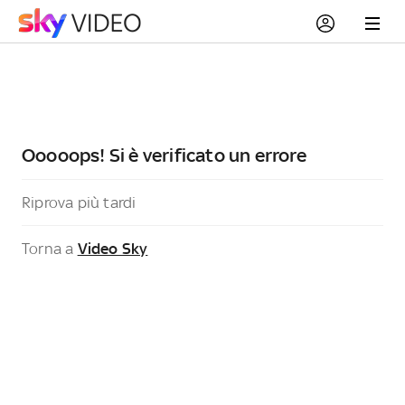
Ooooops! Si è verificato un errore
Riprova più tardi
Torna a
Video Sky