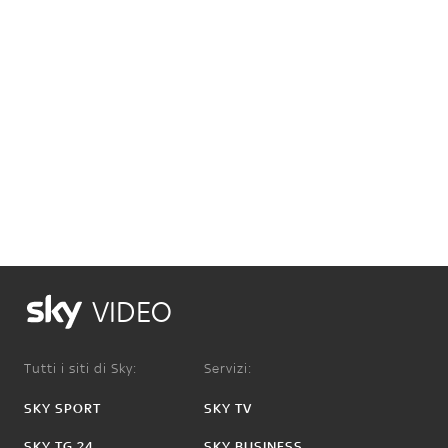
VIDEO
Tutti i siti di Sky:
Servizi:
SKY SPORT
SKY TV
SKY TG 24
SKY BUSINESS