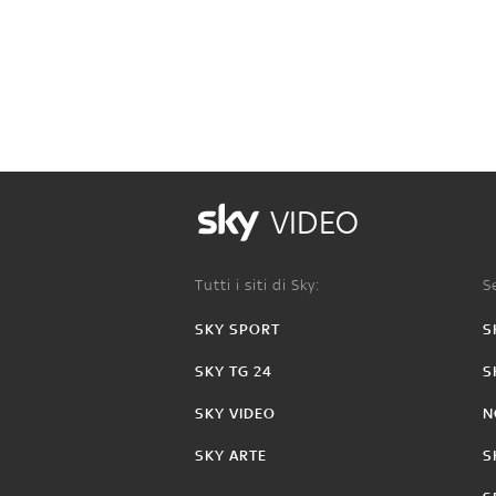
VIDEO
Tutti i siti di Sky:
Se
SKY SPORT
S
SKY TG 24
S
SKY VIDEO
N
SKY ARTE
S