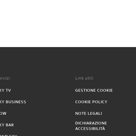
rvizi:
Link utili:
KY TV
GESTIONE COOKIE
KY BUSINESS
COOKIE POLICY
OW
NOTE LEGALI
DICHIARAZIONE
KY BAR
ACCESSIBILITÀ