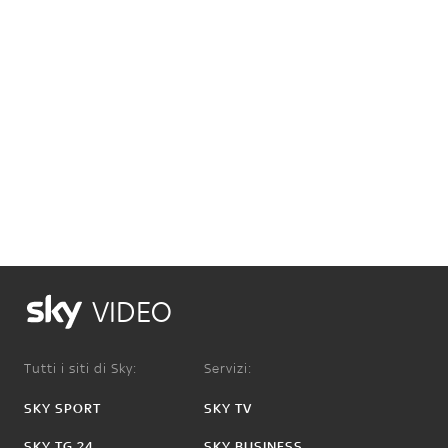
VIDEO
Tutti i siti di Sky:
Servizi:
SKY SPORT
SKY TV
SKY TG 24
SKY BUSINESS