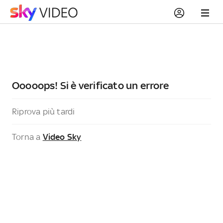
Ooooops! Si è verificato un errore
Riprova più tardi
Torna a
Video Sky