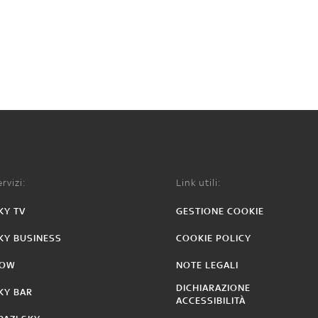
rvizi:
Link utili:
KY TV
GESTIONE COOKIE
KY BUSINESS
COOKIE POLICY
OW
NOTE LEGALI
DICHIARAZIONE
KY BAR
ACCESSIBILITÀ