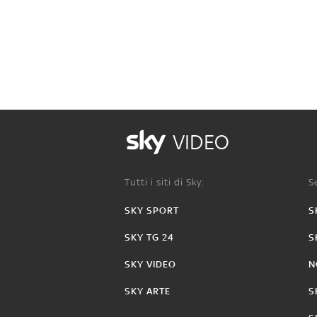
VIDEO
Tutti i siti di Sky:
Se
SKY SPORT
S
SKY TG 24
S
SKY VIDEO
N
SKY ARTE
S