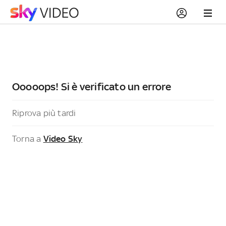
Ooooops! Si è verificato un errore
Riprova più tardi
Torna a
Video Sky