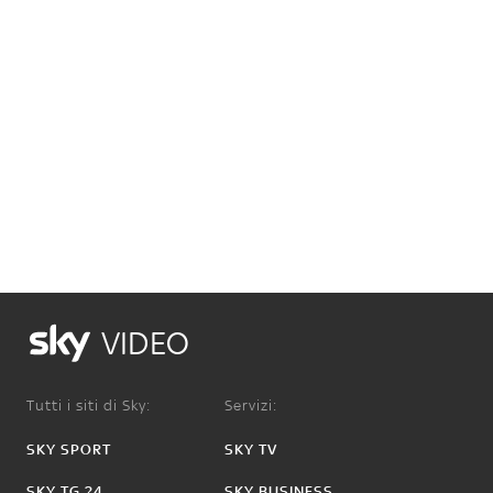
VIDEO
Tutti i siti di Sky:
Servizi:
SKY SPORT
SKY TV
SKY TG 24
SKY BUSINESS