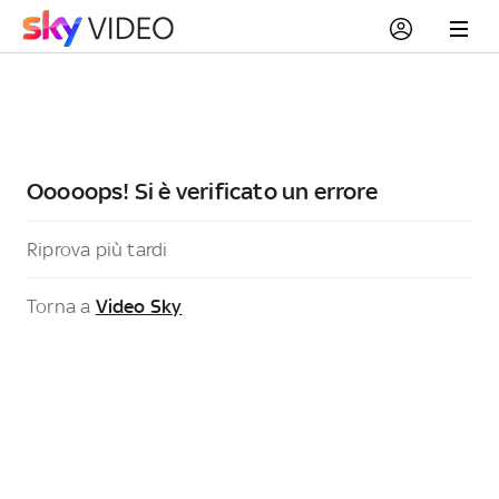
Ooooops! Si è verificato un errore
Riprova più tardi
Torna a
Video Sky