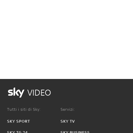
VIDEO
Tutti i siti di Sky:
Servizi:
SKY SPORT
SKY TV
SKY TG 24
SKY BUSINESS