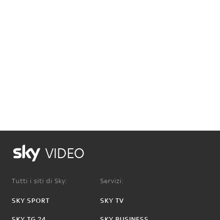
VIDEO
Tutti i siti di Sky:
Servizi:
SKY SPORT
SKY TV
SKY TG 24
SKY BUSINESS