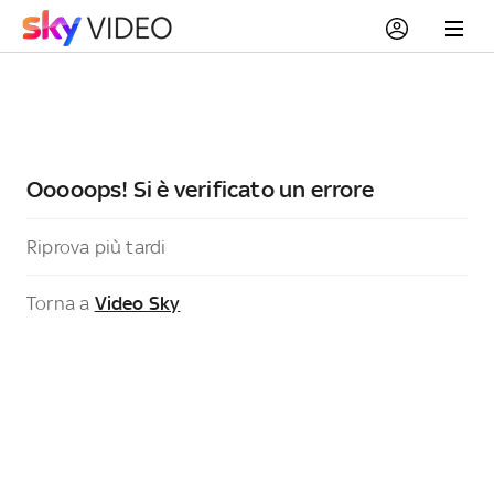
Ooooops! Si è verificato un errore
Riprova più tardi
Torna a
Video Sky